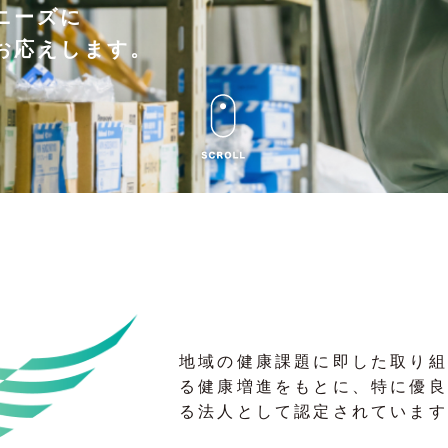
ニーズに
ニーズに
ニーズに
お応えします。
お応えします。
お応えします。
地域の健康課題に即した取り組
る健康増進をもとに、特に優良
る法人として認定されています