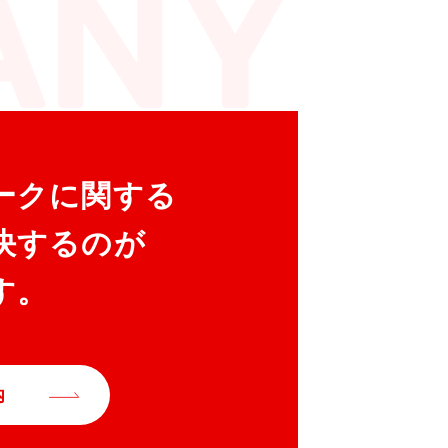
ークに関する
決するのが
す。
内