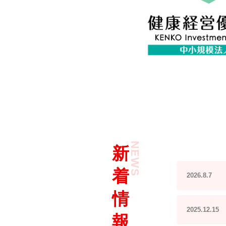
新
着
情
報